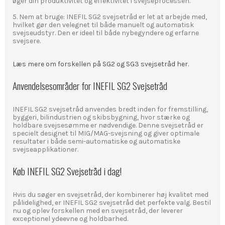
øger din produktivitet og effektivitet i svejseprocessen.
5. Nem at bruge: INEFIL SG2 svejsetråd er let at arbejde med,
hvilket gør den velegnet til både manuelt og automatisk
svejseudstyr. Den er ideel til både nybegyndere og erfarne
svejsere.
Læs mere om forskellen på SG2 og SG3 svejsetråd her.
Anvendelsesområder for INEFIL SG2 Svejsetråd
INEFIL SG2 svejsetråd anvendes bredt inden for fremstilling,
byggeri, bilindustrien og skibsbygning, hvor stærke og
holdbare svejsesømme er nødvendige. Denne svejsetråd er
specielt designet til MIG/MAG-svejsning og giver optimale
resultater i både semi-automatiske og automatiske
svejseapplikationer.
Køb INEFIL SG2 Svejsetråd i dag!
Hvis du søger en svejsetråd, der kombinerer høj kvalitet med
pålidelighed, er INEFIL SG2 svejsetråd det perfekte valg. Bestil
nu og oplev forskellen med en svejsetråd, der leverer
exceptionel ydeevne og holdbarhed.