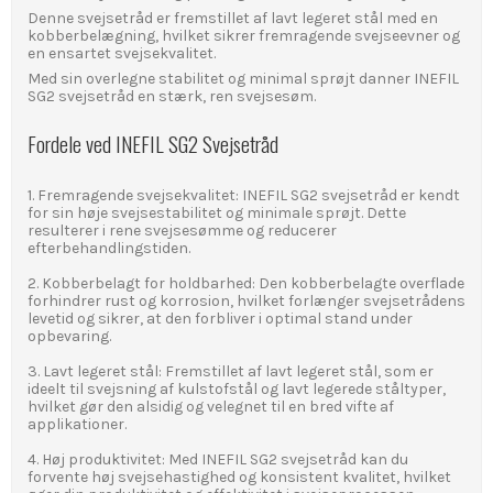
Denne svejsetråd er fremstillet af lavt legeret stål med en
kobberbelægning, hvilket sikrer fremragende svejseevner og
en ensartet svejsekvalitet.
Med sin overlegne stabilitet og minimal sprøjt danner INEFIL
SG2 svejsetråd en stærk, ren svejsesøm.
Fordele ved INEFIL SG2 Svejsetråd
1. Fremragende svejsekvalitet: INEFIL SG2 svejsetråd er kendt
for sin høje svejsestabilitet og minimale sprøjt. Dette
resulterer i rene svejsesømme og reducerer
efterbehandlingstiden.
2. Kobberbelagt for holdbarhed: Den kobberbelagte overflade
forhindrer rust og korrosion, hvilket forlænger svejsetrådens
levetid og sikrer, at den forbliver i optimal stand under
opbevaring.
3. Lavt legeret stål: Fremstillet af lavt legeret stål, som er
ideelt til svejsning af kulstofstål og lavt legerede ståltyper,
hvilket gør den alsidig og velegnet til en bred vifte af
applikationer.
4. Høj produktivitet: Med INEFIL SG2 svejsetråd kan du
forvente høj svejsehastighed og konsistent kvalitet, hvilket