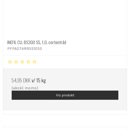
INEFIL CU, BS300 SS, 1,0, cortentråd
PFFA074RRSS105S
54,95 DKK
v/ 15 kg
(ekskl. moms)
Vis produkt