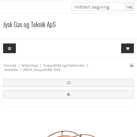
Søg
Jysk Gas og Teknik ApS
Forside
/
Webshop
/
Svejsetråd og Elektroder
/
Jerntråd
/
INEFIL Svejsetråd, SG2