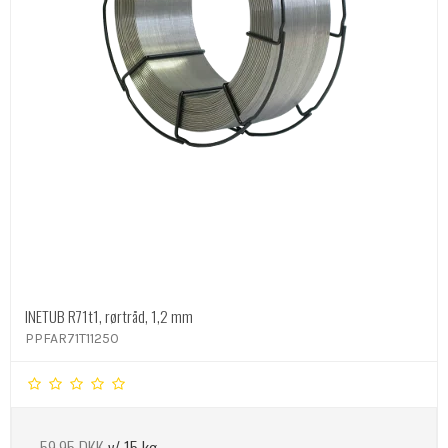
INETUB R71t1, rørtråd, 1,2 mm
PPFAR71T11250
59,95 DKK
v/ 15 kg