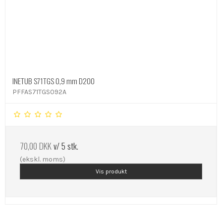
INETUB S71TGS 0,9 mm D200
PFFAS71TGS092A
70,00 DKK
v/ 5 stk.
(ekskl. moms)
Vis produkt