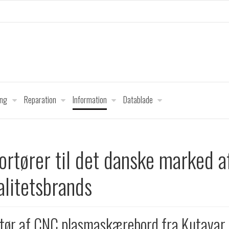
ing
Reparation
Information
Datablade
ortører til det danske marked a
alitetsbrands
tør af CNC plasmaskærebord fra Kutavar