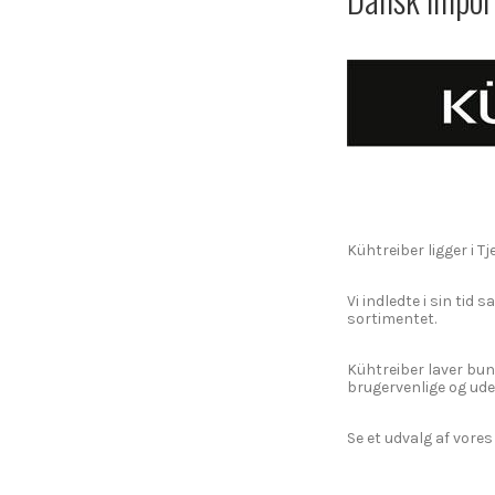
Kühtreiber ligger i 
Vi indledte i sin tid
sortimentet.
Kühtreiber laver bu
brugervenlige og ude
Se et udvalg af vore