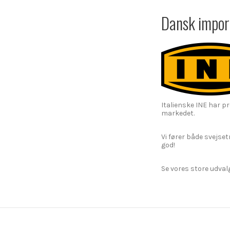
Dansk import
Italienske INE har pr
markedet.
Vi fører både svejset
god!
Se vores store udval