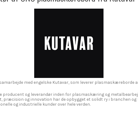
dt samarbejde med engelske Kutavar, som leverer plasmaskæreborde a
de producent og leverandør inden for plasmaskæring og metalbearbej
t, præcision og innovation har de opbygget et solidt ry i branchen og 
ionelle og industrielle kunder over hele verden.