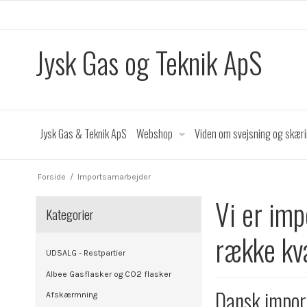
Jysk Gas og Teknik ApS
Jysk Gas & Teknik ApS
Webshop
Viden om svejsning og skær
Forside
/
Importsamarbejder
Vi er imp
Kategorier
række kv
UDSALG - Restpartier
Albee Gasflasker og CO2 flasker
Dansk impor
Afskærmning