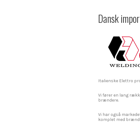
Dansk impor
Italienske Elettro 
Vi fører en lang rækk
brændere.
Vi har også markedet
komplet med brænde