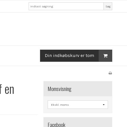
Søg
Din indkøbskurv er tom
f en
Momsvisning
Facebook