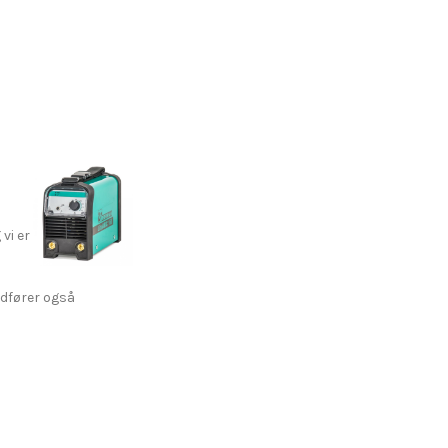
vi er
udfører også