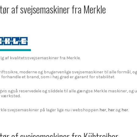
tør af svejsemaskiner fra Merkle
alg af kvalitetssvejsemaskiner fra Merkle.
iftssikre, moderne og brugervenlige svejsemaskiner til alle formål, og 
 forhandle et brand, som i høj grad er garant for stabilitet.
igvis også reservedele og sliddele til alle gængse Merkle maskiner, og 
t værksted.
erkle svejsemaskiner på lager lige nu i webshoppen
her
,
her
og
her
.
ør af svejsemaskiner fra Kühtreiber