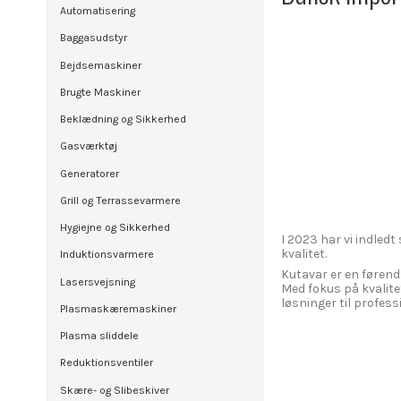
Automatisering
Baggasudstyr
Bejdsemaskiner
Brugte Maskiner
Beklædning og Sikkerhed
Gasværktøj
Generatorer
Grill og Terrassevarmere
Hygiejne og Sikkerhed
I 2023 har vi indle
kvalitet.
Induktionsvarmere
Kutavar er en føren
Lasersvejsning
Med fokus på kvalite
løsninger til profess
Plasmaskæremaskiner
Plasma sliddele
Reduktionsventiler
Skære- og Slibeskiver