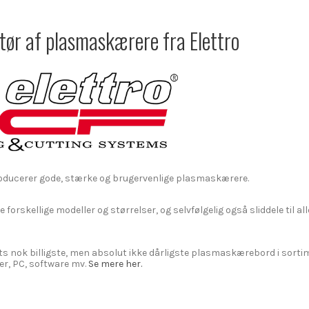
tør af plasmaskærere fra Elettro
producerer gode, stærke og brugervenlige plasmaskærere.
e forskellige modeller og størrelser, og selvfølgelig også sliddele til al
s nok billigste, men absolut ikke dårligste plasmaskærebord i sorti
r, PC, software mv.
Se mere her.