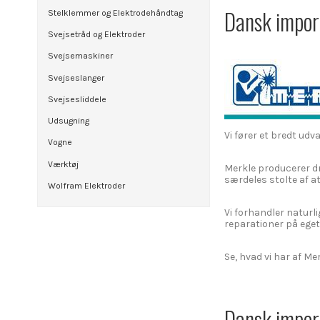
Dansk impor
Stelklemmer og Elektrodehåndtag
Svejsetråd og Elektroder
Svejsemaskiner
Svejseslanger
Svejsesliddele
Udsugning
Vi fører et bredt udv
Vogne
Værktøj
Merkle producerer dr
særdeles stolte af at
Wolfram Elektroder
Vi forhandler naturl
reparationer på ege
Se, hvad vi har af M
Dansk import