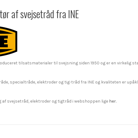
ør af svejsetråd fra INE
oduceret tilsatsmaterialer til svejsning siden 1950 og er en virkelig s
råde, specialtråde, elektroder og tig-tråd fra INE og kvaliteten er upåkl
g af svejsetråd, elektroder og tigtråd i webshoppen lige
her.