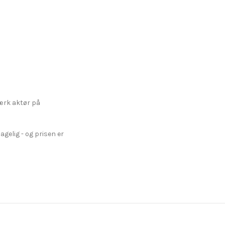
tærk aktør på
agelig - og prisen er