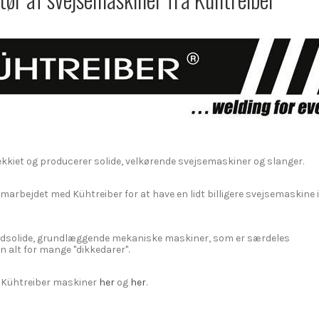
Tjekkiet og producerer solide, velkørende svejsemaskiner og slanger.
 samarbejdet med Kühtreiber for at have en lidt billigere svejsemaskine 
ndsolide, grundlæggende mekaniske maskiner, som er særdeles
n alt for mange "dikkedarer".
s Kühtreiber maskiner
her
og
her
.