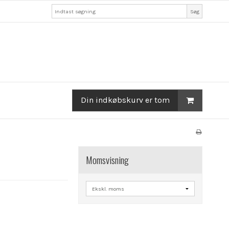
Søg
Din indkøbskurv er tom
Momsvisning