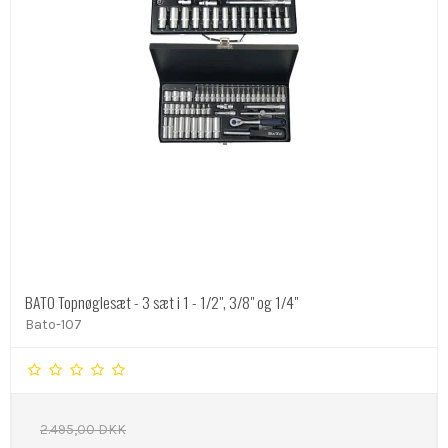
BATO Topnøglesæt - 3 sæt i 1 - 1/2", 3/8" og 1/4"
Bato-107
2.495,00 DKK