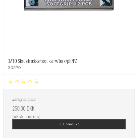
BATO Skruetrækkersæt kærv/torx/ph/PZ
30520
485,00 DKK
250,00 DKK
(ekskl. moms)
Vis produkt