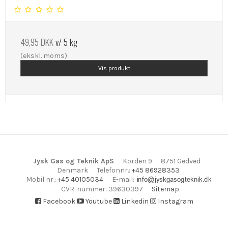
49,95 DKK
v/ 5 kg
(ekskl. moms)
Vis produkt
Jysk Gas og Teknik ApS
Korden 9
8751 Gedved
Denmark
Telefonnr.
:
+45 86928353
E-mail
:
Mobil nr.
:
+45 40105034
CVR-nummer
:
39630397
Sitemap
Facebook
Youtube
Linkedin
Instagram