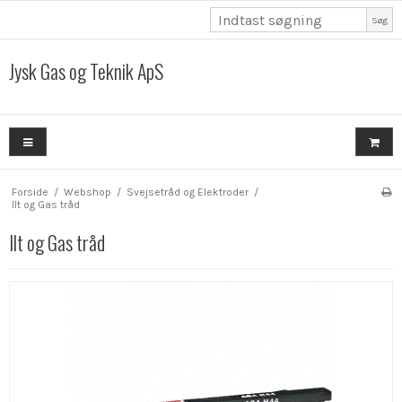
Søg
Jysk Gas og Teknik ApS
Forside
/
Webshop
/
Svejsetråd og Elektroder
/
Ilt og Gas tråd
Ilt og Gas tråd