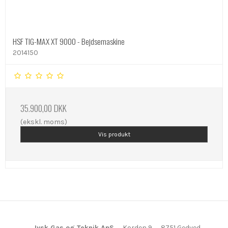
HSF TIG-MAX XT 9000 - Bejdsemaskine
2014150
35.900,00 DKK
(ekskl. moms)
Vis produkt
Jysk Gas og Teknik ApS
Korden 9
8751 Gedved