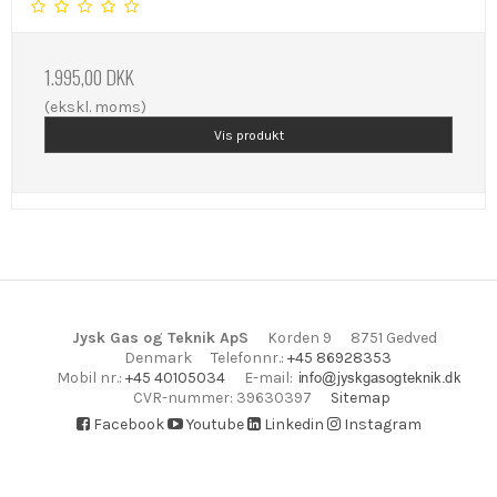
1.995,00 DKK
(ekskl. moms)
Vis produkt
Jysk Gas og Teknik ApS
Korden 9
8751 Gedved
Denmark
Telefonnr.
:
+45 86928353
E-mail
:
Mobil nr.
:
+45 40105034
CVR-nummer
:
39630397
Sitemap
Facebook
Youtube
Linkedin
Instagram