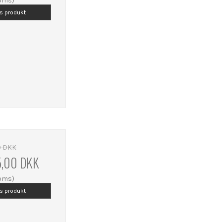
moms)
is produkt
0 DKK
5,00 DKK
moms)
is produkt