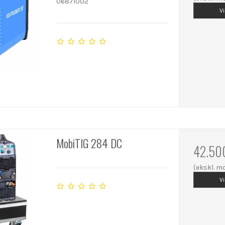
06871002
V
MobiTIG 284 DC
42.50
(ekskl. 
V