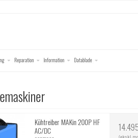
ing
Reparation
Information
Datablade
semaskiner
Kühtreiber MAKin 200P HF
14.49
AC/DC
(ekskl. 