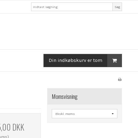
Søg
Din indkøbskurv er tom
Momsvisning
5,00 DKK
moms)