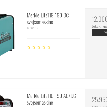
Merkle LiteTIG 190 DC
12.00
svejsemaskine
(ekskl. 
120.302
V
Merkle LiteTIG 190 AC/DC
25.95
svejsemaskine