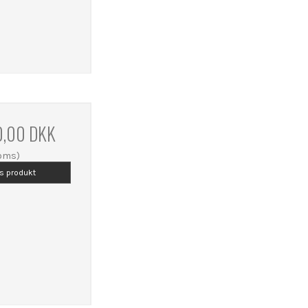
0,00 DKK
moms)
is produkt