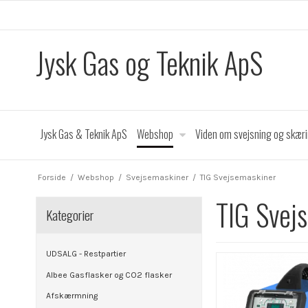
Jysk Gas og Teknik ApS
Jysk Gas & Teknik ApS
Webshop
Viden om svejsning og skær
Forside
/
Webshop
/
Svejsemaskiner
/
TIG Svejsemaskiner
TIG Svej
Kategorier
UDSALG - Restpartier
Albee Gasflasker og CO2 flasker
Afskærmning