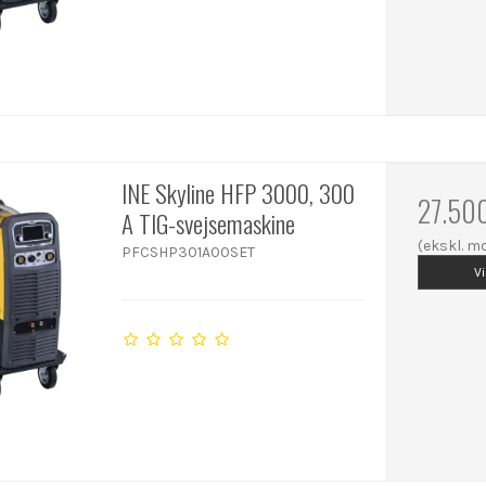
INE Skyline HFP 3000, 300
27.50
A TIG-svejsemaskine
(ekskl. 
PFCSHP301A00SET
V