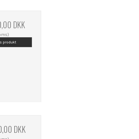
0,00 DKK
moms)
is produkt
0,00 DKK