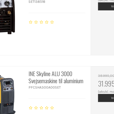
(ekskl. 
SET138518
V
INE Skyline ALU 3000
38.995,0
Svejsemaskine til aluminium
31.99
PFCSHA300A00SET
(ekskl. 
V