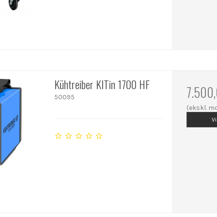
Kühtreiber KITin 1700 HF
7.500
50095
(ekskl. 
V