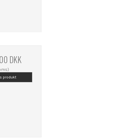
,00 DKK
moms)
is produkt