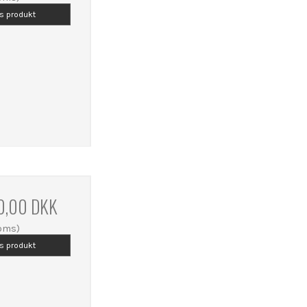
is produkt
0,00 DKK
moms)
is produkt