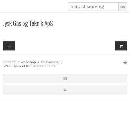
Søg
Jysk Gas og Teknik ApS
Forside
/
Webshop
/
Gasværktøj
/
WHC 11/Excel 100 Svejseindsats