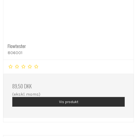
Flowtester
806001
89,50 DKK
(ekskl. moms)
Vis produkt